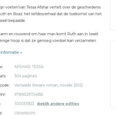
zijn voeten'van Tessa Afshar vertelt over de geschiedenis
uth en Boaz: het liefdesverhaal dat de toekomst van het
Israël bepaalde.
tarm en rouwend om haar man komt Ruth aan in Israël.
enige hoop is dat ze genoeg voedsel kan verzamelen
ar schoonmoeder Naomi en zichzelf te behoeden voor
informatie
ngerdood. Maar God heeft een groter plan met haar
.
r:
AFSHAR, TESSA
n alle mensen die haar behandelen als uitschot is eréén
a's:
304 pagina's
ie haar nood ziet en hulp biedt. Deze Boaz kan zijn
code:
Vertaalde literaire roman, novelle (302)
niet van Ruth afhouden. Hij houdt zichzelf voor dat hij
n maar zo vriendelijk is vanwege zijn familieband met
lnr:
9789029724555
, maar diep vanbinnen weet hij wel beter.
:
100033923
Bekijk andere edities
s:
Uitverkocht