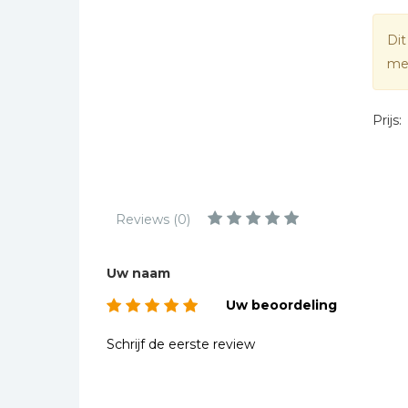
Kinderbijbels
Muziekboeken
Dit
mee
Bladmuziek
Management &
Leiderschap
Prijs:
Politiek
Regio | Alblasserwaard
Romans
Reviews (0)
Toeristische kaarten en
gidsen
Uw naam
Taalstudie
Uw beoordeling
Wenskaarten
Schrijf de eerste review