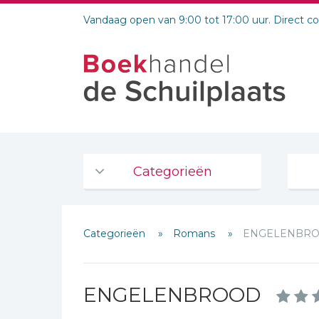
Vandaag open van 9:00 tot 17:00 uur. Direct c
Categorieën
Agenda's en kalenders
Categorieën
Romans
ENGELENBR
De Bijbel
Bijbelse Dagboeken 2026
Bijbelse dagboeken
ENGELENBROOD
Bijbelstudie groepen