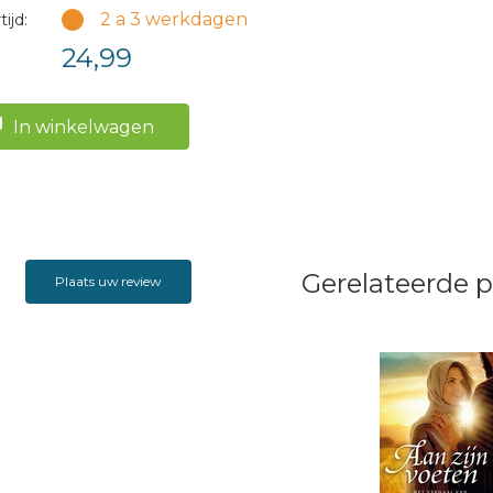
2 a 3 werkdagen
ijd:
24,99
In winkelwagen
Gerelateerde 
Plaats uw review