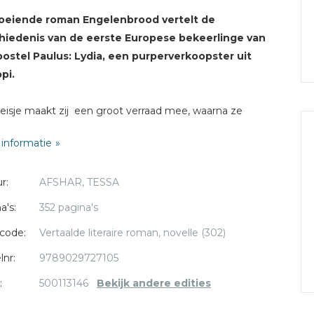
oeiende roman Engelenbrood vertelt de
hiedenis van de eerste Europese bekeerlinge van
postel
Paulus: Lydia, een purperverkoopster uit
ppi.
eisje maakt zij een groot verraad mee, waarna ze
icht is om ergens anders een nieuw leven te beginnen.
informatie
 is een goede bekende van Lydia, maar van lieverlee
 zij om voor zichzelf op te komen. Een roman over lef,
r:
AFSHAR, TESSA
dschap en bovenal: vertrouwen op God.
a's:
352 pagina's
code:
Vertaalde literaire roman, novelle (302)
lnr:
9789029727105
:
500113146
Bekijk andere edities