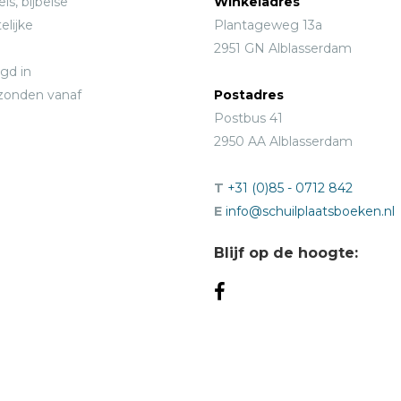
ls, bijbelse
Winkeladres
elijke
Plantageweg 13a
2951 GN Alblasserdam
gd in
rzonden vanaf
Postadres
Postbus 41
2950 AA Alblasserdam
T
+31 (0)85 - 0712 842
E
info@schuilplaatsboeken.nl
Blijf op de hoogte: