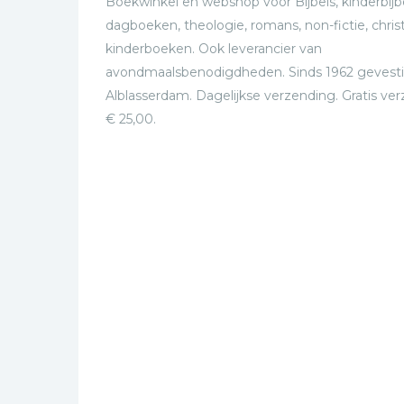
Boekwinkel en webshop voor Bijbels, kinderbijbe
dagboeken, theologie, romans, non-fictie, christ
kinderboeken. Ook leverancier van
avondmaalsbenodigdheden. Sinds 1962 gevesti
Alblasserdam. Dagelijkse verzending. Gratis ve
€ 25,00.