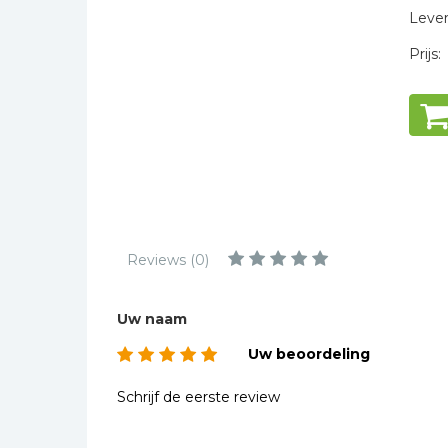
Kinderbijbels
Levert
Muziekboeken
Prijs:
Bladmuziek
Management &
Leiderschap
Politiek
Regio | Alblasserwaard
Romans
Toeristische kaarten en
Reviews (0)
gidsen
Taalstudie
Uw naam
Wenskaarten
Uw beoordeling
Schrijf de eerste review