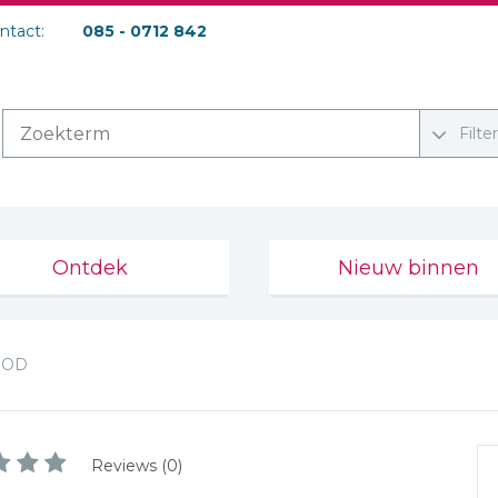
ontact:
085 - 0712 842
Filte
Ontdek
Nieuw binnen
OOD
Reviews (0)