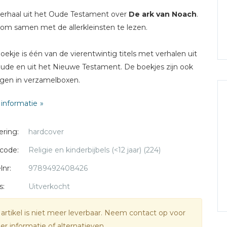
erhaal uit het Oude Testament over
De ark van Noach
.
om samen met de allerkleinsten te lezen.
oekje is één van de vierentwintig titels met verhalen uit
ude en uit het Nieuwe Testament. De boekjes zijn ook
ijgen in verzamelboxen.
informatie
ering:
hardcover
code:
Religie en kinderbijbels (<12 jaar) (224)
lnr:
9789492408426
s:
Uitverkocht
 artikel is niet meer leverbaar. Neem contact op voor
r informatie of alternatieven.