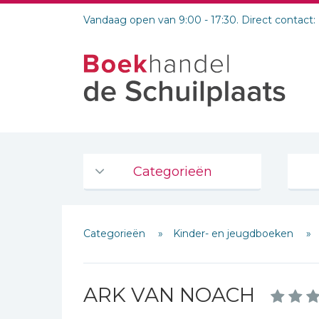
Vandaag open van 9:00 - 17:30. Direct contact:
Categorieën
Agenda's en kalenders
Categorieën
Kinder- en jeugdboeken
De Bijbel
Bijbelse Dagboeken 2026
Bijbelse dagboeken
ARK VAN NOACH
Bijbelstudie groepen
Schrijf hieronder je review!