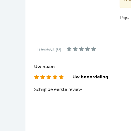
Kinderbijbels
Muziekboeken
Prijs:
Bladmuziek
Management &
Leiderschap
Politiek
Reviews (0)
Regio | Alblasserwaard
Romans
Uw naam
Toeristische kaarten en
Uw beoordeling
gidsen
Schrijf de eerste review
Taalstudie
Wenskaarten