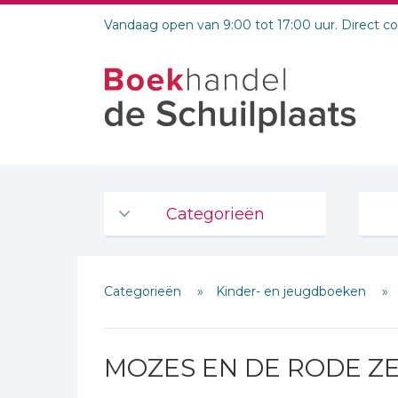
Vandaag open van 9:00 tot 17:00 uur. Direct c
Categorieën
Agenda's en kalenders
Categorieën
Kinder- en jeugdboeken
De Bijbel
Bijbelse Dagboeken 2026
Bijbelse dagboeken
MOZES EN DE RODE Z
Bijbelstudie groepen
Schrijf hieronder je review!