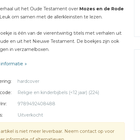
erhaal uit het Oude Testament over
Mozes en de Rode
 Leuk om samen met de allerkleinsten te lezen.
oekje is één van de vierentwintig titels met verhalen uit
ude en uit het Nieuwe Testament. De boekjes zijn ook
ijgen in verzamelboxen.
informatie
ering:
hardcover
code:
Religie en kinderbijbels (<12 jaar) (224)
lnr:
9789492408488
s:
Uitverkocht
 artikel is niet meer leverbaar. Neem contact op voor
r informatie of alternatieven.