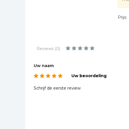
Kinderbijbels
Muziekboeken
Prijs:
Bladmuziek
Management &
Leiderschap
Politiek
Reviews (0)
Regio | Alblasserwaard
Romans
Uw naam
Toeristische kaarten en
Uw beoordeling
gidsen
Schrijf de eerste review
Taalstudie
Wenskaarten