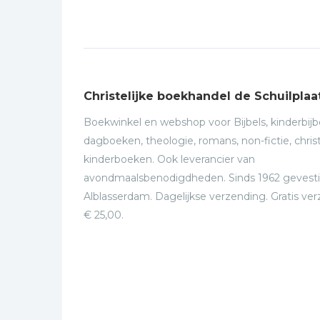
leven
preke
leven
Christelijke boekhandel de Schuilplaa
Boekwinkel en webshop voor Bijbels, kinderbijbe
dagboeken, theologie, romans, non-fictie, christ
kinderboeken. Ook leverancier van
avondmaalsbenodigdheden. Sinds 1962 gevesti
Alblasserdam. Dagelijkse verzending. Gratis ve
€ 25,00.