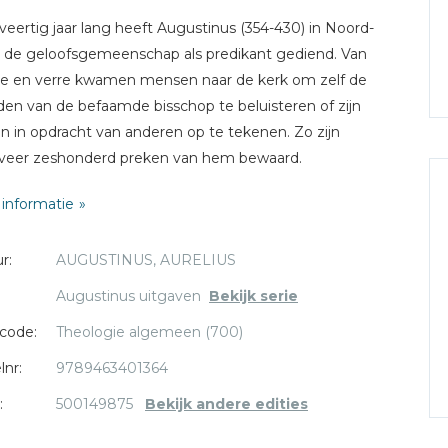
 veertig jaar lang heeft Augustinus (354-430) in Noord-
a de geloofsgemeenschap als predikant gediend. Van
e en verre kwamen mensen naar de kerk om zelf de
en van de befaamde bisschop te beluisteren of zijn
n in opdracht van anderen op te tekenen. Zo zijn
veer zeshonderd preken van hem bewaard.
informatie
deze bundel werden zesendertig preken vertaald van de
ones de diuersis', preken over verschillende thema's. Dit
r:
AUGUSTINUS, AURELIUS
bevat de eerste reeks preken van deze groep. Van
weg de meeste (29) verschijnt in dit boek de eerste
Augustinus uitgaven
Bekijk serie
landse vertaling. De bundel bevat bovendien relatief
code:
Theologie algemeen (700)
preken waarvan de Latijnse teksten pas recent zijn
gevonden: drie ervan rond 1990, een in 1995, drie in 2007
lnr:
9789463401364
n in 2012.
:
500149875
Bekijk andere edities
redikant kon Augustinus luisteraars en latere lezers van