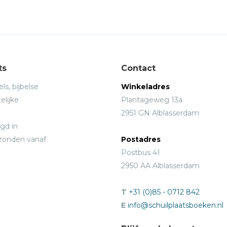
d geloof, diepe wijsheid en pastorale zorg. Met deze
n beoogde de bisschop dat zijn luisteraars en lezers leren
 als in een huis van barmhartigheid.
ts
Contact
ls, bijbelse
Winkeladres
elijke
Plantageweg 13a
2951 GN Alblasserdam
gd in
rzonden vanaf
Postadres
Postbus 41
2950 AA Alblasserdam
T
+31 (0)85 - 0712 842
E
info@schuilplaatsboeken.nl