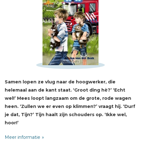
Schrijf hieronder je review!
Sterren
Samen lopen ze vlug naar de hoogwerker, die
Naam *
helemaal aan de kant staat. ‘Groot ding hè?’ ‘Echt
E-mail *
wel!’ Mees
loopt langzaam om de grote, rode wagen
Titel *
heen. ‘Zullen we er even op klimmen?’ vraagt hij. ‘Durf
Bericht *
je dat, Tijn?’
Tijn haalt zijn schouders op. ‘Ikke wel,
hoor!’
Meer informatie
De neefjes Mees en Tijn mogen een kijkje nemen in de