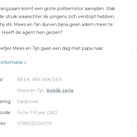
langzaam komt een grote politiemotor aanrijden. Vlak
de struik waarachter de jongens zich verstopt hebben,
 hij stil. Mees en Tijn durven bijna geen adem meer te
. Heeft de agent hen gezien?
efjes Mees en Tijn gaan een dag met papa naar
rdam. Maar als de jongens per ongeluk op een verkeerd
informatie
on uit de trein stappen, loopt het mis. De conducteur is
en wil de politie erbij halen. Dat is niet de bedoeling! Snel
r:
BEEK, INA VAN DER
 Mees en Tijn op de vlucht, de stad in...
Mees en Tijn
Bekijk serie
M4
ering:
hardcover
code:
Fictie 7-9 jaar (282)
lnr:
9789033124709