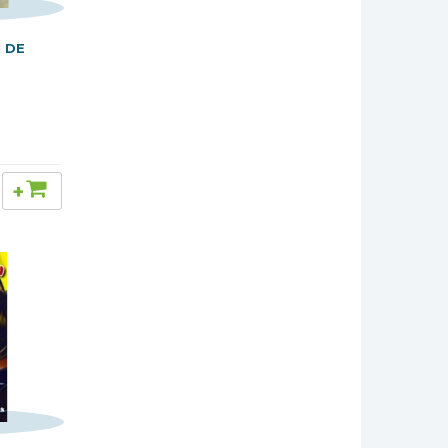
J DE
+