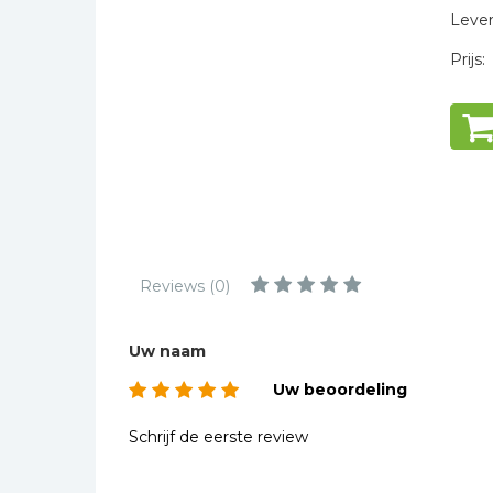
Kinderbijbels
Levert
Muziekboeken
Prijs:
Bladmuziek
Management &
Leiderschap
Politiek
Regio | Alblasserwaard
Romans
Toeristische kaarten en
Reviews (0)
gidsen
Taalstudie
Uw naam
Wenskaarten
Uw beoordeling
Schrijf de eerste review