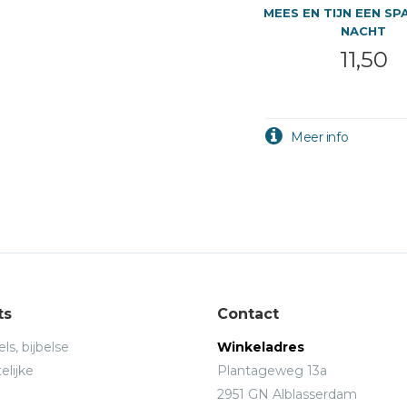
MEES EN TIJN EEN S
NACHT
11,50
ts
Contact
ls, bijbelse
Winkeladres
elijke
Plantageweg 13a
2951 GN Alblasserdam