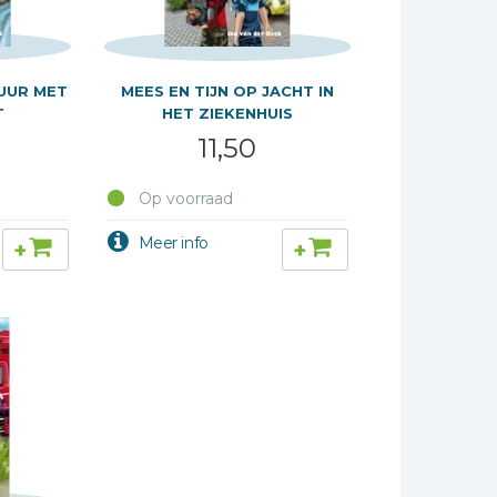
TUUR MET
MEES EN TIJN OP JACHT IN
T
HET ZIEKENHUIS
11,50
Op voorraad
+
+