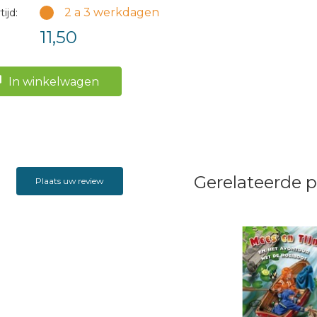
2 a 3 werkdagen
ijd:
11,50
In winkelwagen
Gerelateerde 
Plaats uw review