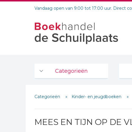
Vandaag open van 9:00 tot 17:00 uur. Direct c
Categorieën
Agenda's en kalenders
Categorieën
Kinder- en jeugdboeken
De Bijbel
Bijbelse Dagboeken 2026
Bijbelse dagboeken
MEES EN TIJN OP DE 
Bijbelstudie groepen