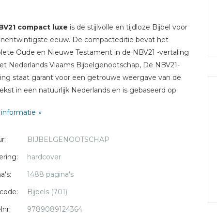
BV21 compact luxe
is de stijlvolle en tijdloze Bijbel voor
nentwintigste eeuw. De compacteditie bevat het
ete Oude en Nieuwe Testament in de NBV21 -vertaling
et Nederlands Vlaams Bijbelgenootschap, De NBV21-
ling staat garant voor een getrouwe weergave van de
ekst in een natuurlijk Nederlands en is gebaseerd op
gedragen wetenschappelijke inzichten.
informatie
 uitvoering kent deze luxe compacteditie een
r:
BIJBELGENOOTSCHAP
waardige en duurzame afwerking in een handzaam
at.
ering:
hardcover
a's:
1488 pagina's
: zwart
ing: 10 x 15 cm
code:
Bijbels (701)
g: in leer gebonden
lnr:
9789089124364
king:buigzame band, goudsnee, leeslint