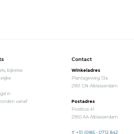
ts
Contact
ls, bijbelse
Winkeladres
elijke
Plantageweg 13a
2951 GN Alblasserdam
gd in
rzonden vanaf
Postadres
Postbus 41
2950 AA Alblasserdam
T
+31 (0)85 - 0712 842