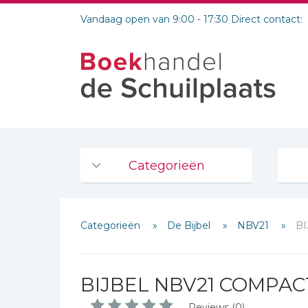
Vandaag open van 9:00 - 17:30 Direct contact:
Categorieën
Agenda's en kalenders
Categorieën
De Bijbel
NBV21
BI
De Bijbel
Bijbelse Dagboeken 2026
Bijbelse dagboeken
BIJBEL NBV21 COMPACT
Bijbelstudie groepen
Reviews (0)