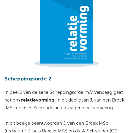
Schrijf hieronder je review!
Scheppingsorde 2
Sterren
In deel 2 van de serie Scheppingsorde m/v Vandaag gaat
Naam *
het om
relatievorming
. In dit deel gaan J. van den Broek
E-mail *
MSc en ds A. Schreuder in op vragen over verkering.
Titel *
Bericht *
In dit boekje beantwoorden J. van den Broek MSc
(redacteur Bijbels Beraad M/V) en ds. A. Schreuder (GG