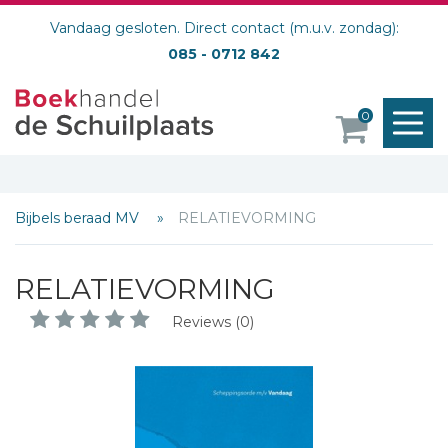
Vandaag gesloten. Direct contact (m.u.v. zondag):
085 - 0712 842
M
0
o
Bijbels beraad MV
RELATIEVORMING
RELATIEVORMING
Reviews (0)