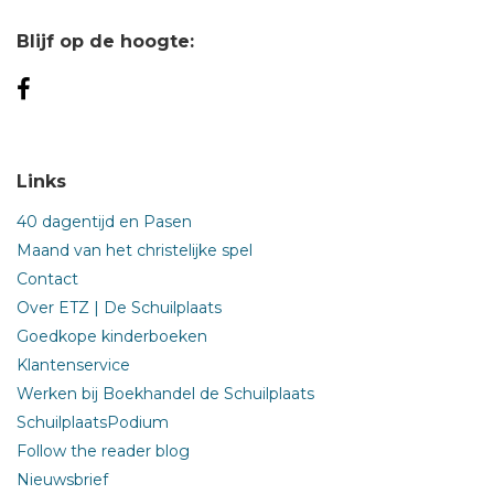
Verschillende verdiensten
Blijf op de hoogte:
Tegen bepaalde cisterciënzers
Balk en splinter
Kleding, eten, handwerk
De betere genadegaven
Ruimte voor aanpassing
Links
Kritiek uit liefde
Mateloze luxe
40 dagentijd en Pasen
Het goede erbarmen
Maand van het christelijke spel
Verkeerde praktijk, diverse motieven
Contact
Vroeger en nu
Over ETZ | De Schuilplaats
Lekker eten
Goedkope kinderboeken
Lekker drinken
Klantenservice
Fijn ziek zijn
Werken bij Boekhandel de Schuilplaats
Uiterlijke schijn
SchuilplaatsPodium
Fijne kleren
Follow the reader blog
Symbool van nederigheid of hoogmoed
Nieuwsbrief