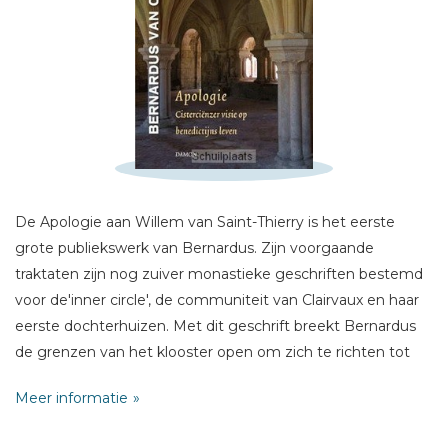
Schrijf hieronder je review!
Sterren
De Apologie aan Willem van Saint-Thierry is het eerste
Naam *
grote publiekswerk van Bernardus. Zijn voorgaande
E-mail *
traktaten zijn nog zuiver monastieke geschriften bestemd
Titel *
voor de'inner circle', de communiteit van Clairvaux en haar
Bericht *
eerste dochterhuizen. Met dit geschrift breekt Bernardus
de grenzen van het klooster open om zich te richten tot
een ruimer lezerspubliek. Hierdoor wordt hij de eerste
Meer informatie
publicerende cisterciënzer uit de geschiedenis. Meteen een
voltreffer: de strijdlustige auteur gooit een steen in de vijver