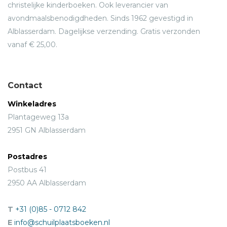
christelijke kinderboeken. Ook leverancier van
IV Brief 28 van Petrus Venerabilis
avondmaalsbenodigdheden. Sinds 1962 gevestigd in
V Een moeilijke bevalling
Alblasserdam. Dagelijkse verzending. Gratis verzonden
VI Twee uitgaven
vanaf € 25,00.
VII Vorm en literair genre
VIII Definitie van een esthetisch model
IX Spirituele grondlijnen
Contact
Winkeladres
Tekst Apologie
Plantageweg 13a
Een ernstig verwijt
2951 GN Alblasserdam
Alles voor niets?
Dubbel goddeloos
Postadres
Lof voor Cluny
Postbus 41
Kleurige gewaden
2950 AA Alblasserdam
Naadloos en compleet
Samen een geheel
T
+31 (0)85 - 0712 842
Eenheid in verscheidenheid
E
info@schuilplaatsboeken.nl