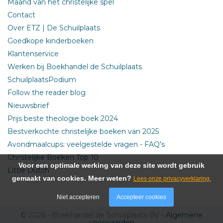
Maand van het christelijke spel
Contact
Over ETZ | De Schuilplaats
Goedkope kinderboeken
Klantenservice
Werken bij Boekhandel de Schuilplaats
SchuilplaatsPodium
Follow the reader blog
Nieuwsbrief
Prijs beste theologie boek 2024
Bestverkochte christelijke boeken van 2025
Avondmaalcups: veelgestelde vragen - FAQ's
Christelijke Boeken Top 10
Voor een optimale werking van deze site wordt gebruik
Little Dutch
gemaakt van cookies. Meer weten?
Lees onze privacyverklaring.
Niet accepteren
Accepteer cookies
© 2026 - Boekhandel de Schuilplaats BV -
Algemene
voorwaarden