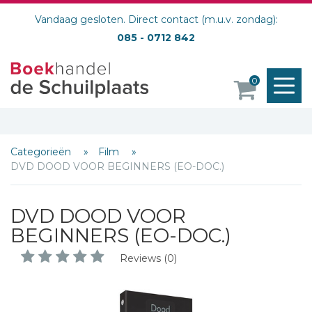
Vandaag gesloten. Direct contact (m.u.v. zondag):
085 - 0712 842
M
0
o
Categorieën
Film
DVD DOOD VOOR BEGINNERS (EO-DOC.)
DVD DOOD VOOR
BEGINNERS (EO-DOC.)
Reviews (0)
Schrijf hieronder je review!
Sterren