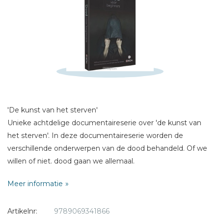
Naam *
E-mail *
Titel *
Bericht *
'De kunst van het sterven'
Unieke achtdelige documentaireserie over 'de kunst van
* = verplicht
het sterven'. In deze documentaireserie worden de
verschillende onderwerpen van de dood behandeld. Of we
willen of niet. dood gaan we allemaal.
Meer informatie
Facetten van de dood
Maar wat weten we eigenlijk van de verschillende facetten
Artikelnr:
9789069341866
van sterven. afscheid nemen. rouwen en het leven na de