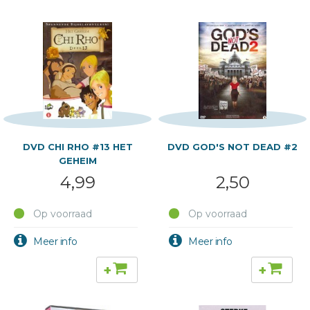
Voor Planet Earth II is maar liefst 400 terabyte aan
materiaal gefilmd. Wanneer dit niet gemonteerd zou
worden is dit goed voor 82.000 dvd’s. Om de Planet Earth
reeks te maken werd 2089 dagen lang veldwerk verricht in
117 verschillende filmexpedities.
De
DVD Christelijke Kids TV
is gevuld met leuke
animatieseries voor kinderen o.a. Krummel, Chi Ro en Story
Keepers. Mooie animatiefilms waarin de Bijbel op speelse
DVD CHI RHO #13 HET
DVD GOD'S NOT DEAD #2
wijze begrijpelijk gemaakt wordt voor kinderen.
GEHEIM
4,99
2,50
Op voorraad
Op voorraad
+
+