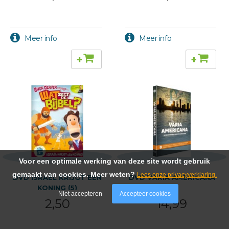
+
+
Voor een optimale werking van deze site wordt gebruik
gemaakt van cookies. Meer weten?
Lees onze privacyverklaring.
DVD ISRAEL KRIJGT EEN
DVD VARIA AMERICANA
KONING (5)
Niet accepteren
Accepteer cookies
2,50
14,99