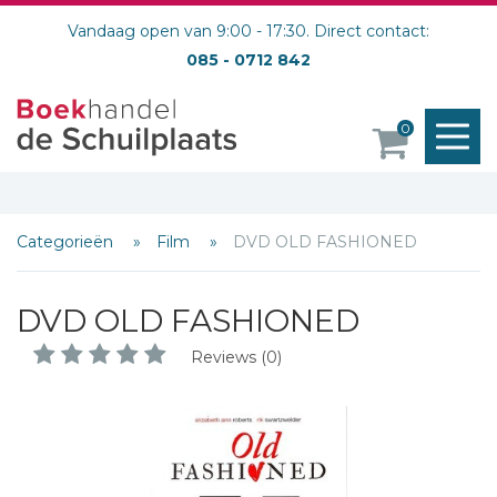
Vandaag open van 9:00 - 17:30. Direct contact:
085 - 0712 842
M
0
o
Categorieën
Film
DVD OLD FASHIONED
DVD OLD FASHIONED
Reviews (0)
Schrijf hieronder je review!
Sterren