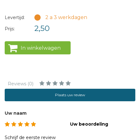
manier’ een relatie op te bouwen die dwars ingaat tegen
de moderne wetten van ‘vrijheid, blijheid, alles mag’.
2 a 3 werkdagen
Levertijd:
2,50
Prijs:
In winkelwagen
Reviews (0)
Plaats uw review
Uw naam
Uw beoordeling
Schrijf de eerste review