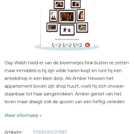
Naam *
E-mail *
Titel *
Bericht *
Clay Walsh hield er van de bloemetjes flink buiten te zetten
maar inmiddels is hij zijn wilde haren kwijt en runt hij een
antiekshop in een klein dorp. Als Amber Hewson het
appartement boven zijn shop huurt, voelt hij zich onweer­
* = verplicht
staanbaar tot haar aangetrokken. Amber geniet van het
leven maar draagt ook de sporen van een heftig verleden
met zich mee. Ze verbaast zich over de manier waarop
Meer informatie
Clay in het leven staat en vindt zijn geloof in de praktijk van
alle dag intrigerend. Eenmaal verliefd, doen ze verwoede
Artikelnr:
9789491001987
pogingen elkaar het hof te maken en ‘op de ouwerwetse