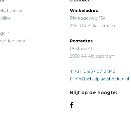
ls, bijbelse
Winkeladres
elijke
Plantageweg 13a
2951 GN Alblasserdam
gd in
rzonden vanaf
Postadres
Postbus 41
2950 AA Alblasserdam
T
+31 (0)85 - 0712 842
E
info@schuilplaatsboeken.nl
Blijf op de hoogte: