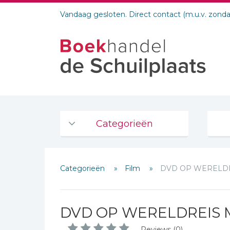
Vandaag gesloten. Direct contact (m.u.v. zond
Categorieën
Agenda's en kalenders
Categorieën
Film
DVD OP WERELDRE
De Bijbel
Bijbelse Dagboeken 2026
Bijbelse dagboeken
Schrijf hieronder je review!
DVD OP WERELDREIS M
Bijbelstudie groepen
Sterren
Reviews (0)