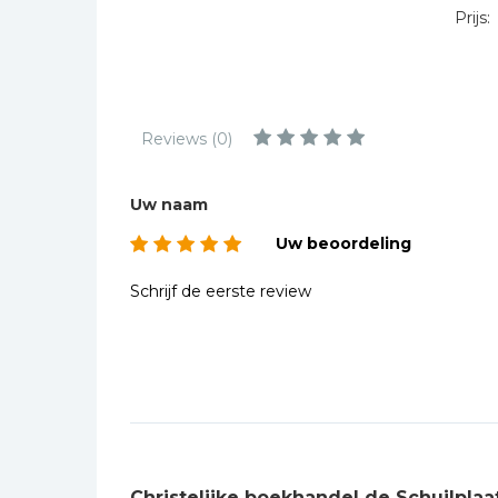
Kinderbijbels
Prijs:
Muziekboeken
Bladmuziek
Management &
Reviews (0)
Leiderschap
Politiek
Uw naam
Regio | Alblasserwaard
Uw beoordeling
Romans
Toeristische kaarten en
Schrijf de eerste review
gidsen
Taalstudie
Wenskaarten
Christelijke boekhandel de Schuilplaa