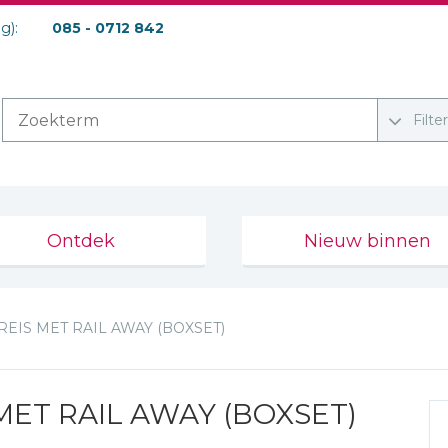
ag):
085 - 0712 842
Filte
Ontdek
Nieuw binnen
IS MET RAIL AWAY (BOXSET)
ET RAIL AWAY (BOXSET)