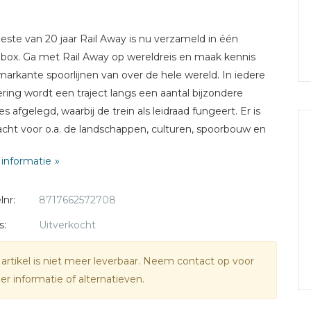
este van 20 jaar Rail Away is nu verzameld in één
lbox. Ga met Rail Away op wereldreis en maak kennis
arkante spoorlijnen van over de hele wereld. In iedere
ering wordt een traject langs een aantal bijzondere
es afgelegd, waarbij de trein als leidraad fungeert. Er is
cht voor o.a. de landschappen, culturen, spoorbouw en
einen. Op deze dvd-box wordt aandacht besteedt
informatie
reizen door alle continenten. Zo wordt er onder andere
getrokken door de Verenigde Staten, Brazilië, Rusland en
lnr:
8717662572708
land.
s:
Uitverkocht
l stuks in verpakking : 20 discs
kking : BoxSet
 artikel is niet meer leverbaar. Neem contact op voor
duur : 1620 minuten
r informatie of alternatieven.
code : 2
: Nederlands gesproken