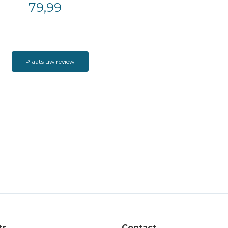
79,99
Plaats uw review
ts
Contact