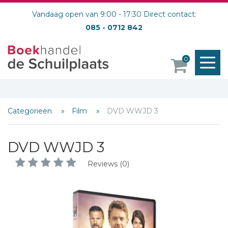
Vandaag open van 9:00 - 17:30 Direct contact:
085 - 0712 842
M
0
o
Categorieën
Film
DVD WWJD 3
DVD WWJD 3
Reviews (0)