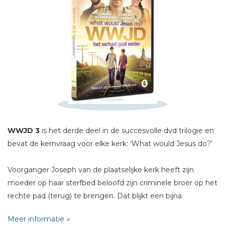
Schrijf hieronder je review!
Sterren
Naam *
E-mail *
Titel *
Bericht *
WWJD 3
is het derde deel in de succesvolle dvd trilogie en
bevat de kernvraag voor elke kerk: ‘What would Jesus do?’
Voorganger Joseph van de plaatselijke kerk heeft zijn
* = verplicht
moeder op haar sterfbed beloofd zijn criminele broer op het
rechte pad (terug) te brengen. Dat blijkt een bijna
onmogelijke opgave en zijn geloof wankelt. Twee broers
Meer informatie
hebben zo hun eigen uitdagingen, een jonge vrouw