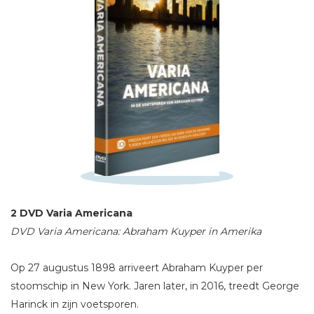
Schrijf hieronder je review!
Sterren
Naam *
E-mail *
Titel *
Bericht *
2 DVD Varia Americana
DVD Varia Americana: Abraham Kuyper in Amerika
Op 27 augustus 1898 arriveert Abraham Kuyper per
* = verplicht
stoomschip in New York. Jaren later, in 2016, treedt George
Harinck in zijn voetsporen.