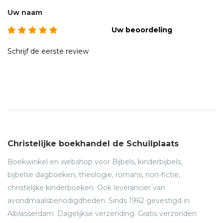
Taal:
Nederlands gesproken
Uw naam
Discs:
2 dvd's met in totaal 4 afleveringen
Duur:
100 minuten
Uw beoordeling
Schrijf de eerste review
Christelijke boekhandel de Schuilplaats
Boekwinkel en webshop voor Bijbels, kinderbijbels,
bijbelse dagboeken, theologie, romans, non-fictie,
christelijke kinderboeken. Ook leverancier van
avondmaalsbenodigdheden. Sinds 1962 gevestigd in
Alblasserdam. Dagelijkse verzending. Gratis verzonden