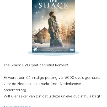
Schrijf hieronder je review!
Sterren
Naam *
E-mail *
Titel *
Bericht *
The Shack DVD gaat definitief komen!
Er wordt een éénmalige persing van 5000 dvd's gemaakt
voor de Nederlandse markt (met Nederlandse
ondertiteling).
* = verplicht
Wilt u er zeker van zijn dat u deze unieke dvd in huis krijgt?
Reserveer dan direct en u krijgt bericht wanneer de dvd