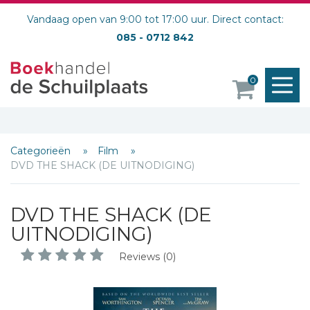
Vandaag open van 9:00 tot 17:00 uur. Direct contact:
085 - 0712 842
M
0
o
Categorieën
Film
DVD THE SHACK (DE UITNODIGING)
DVD THE SHACK (DE
UITNODIGING)
Reviews (0)