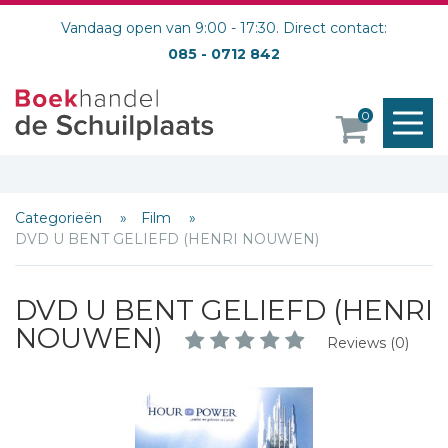
Vandaag open van 9:00 - 17:30. Direct contact:
085 - 0712 842
M
0
o
Categorieën
Film
DVD U BENT GELIEFD (HENRI NOUWEN)
Schrijf hieronder je review!
Sterren
DVD U BENT GELIEFD (HENRI
Naam *
NOUWEN)
Reviews (0)
E-mail *
Titel *
Bericht *