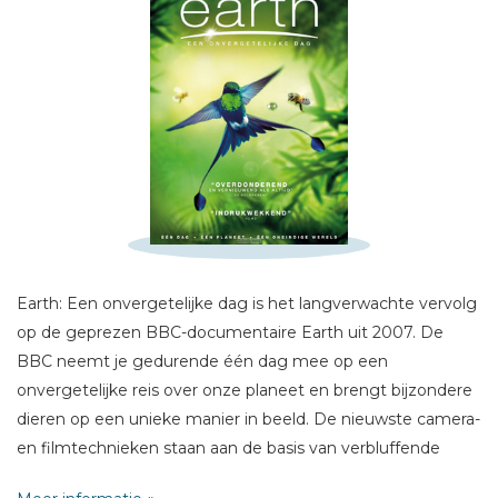
Schrijf hieronder je review!
Sterren
Naam *
E-mail *
Titel *
Bericht *
Earth: Een onvergetelijke dag is het langverwachte vervolg
op de geprezen BBC-documentaire Earth uit 2007. De
BBC neemt je gedurende één dag mee op een
* = verplicht
onvergetelijke reis over onze planeet en brengt bijzondere
dieren op een unieke manier in beeld. De nieuwste camera-
en filmtechnieken staan aan de basis van verbluffende
beelden. Zo ben je onder meer getuige van een babypanda