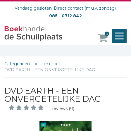
Vandaag gesloten. Direct contact (m.u.v. zondag):
085 - 0712 842
M
0
o
Categorieën
Film
DVD EARTH - EEN ONVERGETELIJKE DAG
DVD EARTH - EEN
ONVERGETELIJKE DAG
Reviews (0)