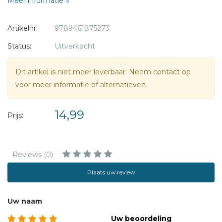
Meer informatie
op zoek naar voedsel, van een luiaard op liefdespad en van
een zebrajong dat wanhopig een rivier probeert over te
Artikelnr:
9789461875273
steken.
Ga mee op een eendaagse reis vol schoonheid in dit epos
Status:
Uitverkocht
dat Moeder Aarde in het zonnetje zet.
Dit artikel is niet meer leverbaar. Neem contact op
voor meer informatie of alternatieven.
14,99
Prijs:
Reviews (0)
Plaats uw review
Uw naam
Uw beoordeling