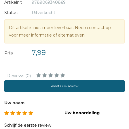
Artikelnr:
9789069340869
dorpsgenoten begint hij een wanhopige zoektocht.
Status:
Uitverkocht
Speelduur: 85 minuten
Dit artikel is niet meer leverbaar. Neem contact op
voor meer informatie of alternatieven.
7,99
Prijs:
Reviews (0)
Plaats uw review
Uw naam
Uw beoordeling
Schrijf de eerste review