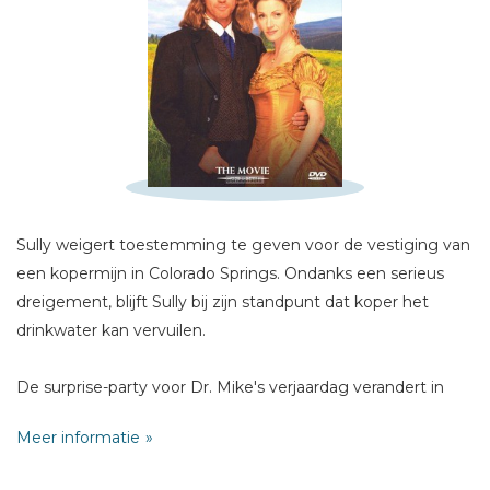
Naam *
E-mail *
Titel *
Bericht *
Sully weigert toestemming te geven voor de vestiging van
een kopermijn in Colorado Springs. Ondanks een serieus
dreigement, blijft Sully bij zijn standpunt dat koper het
* = verplicht
drinkwater kan vervuilen.
De surprise-party voor Dr. Mike's verjaardag verandert in
een nachtmerrie als blijkt dat de 4-jarige Katie is
Meer informatie
verdwenen. Sully vermoedt dat de mijneigenaar zijn
dochtertje heeft ontvoerd. Samen met een aantal