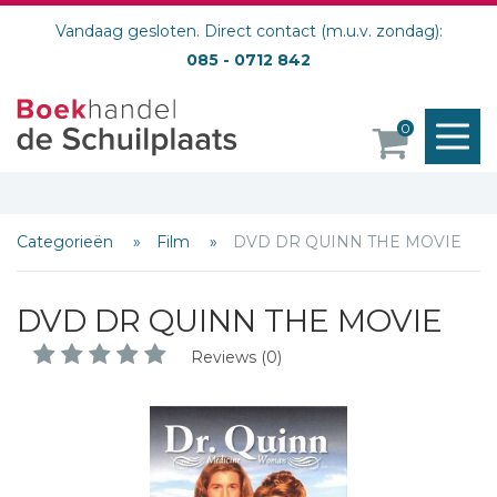
Vandaag gesloten. Direct contact (m.u.v. zondag):
085 - 0712 842
M
0
o
Categorieën
Film
DVD DR QUINN THE MOVIE
DVD DR QUINN THE MOVIE
Reviews (0)
Schrijf hieronder je review!
Sterren