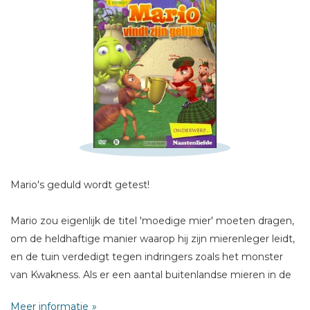
Schrijf hieronder je review!
Sterren
Naam *
E-mail *
Titel *
Bericht *
Mario's geduld wordt getest!
Mario zou eigenlijk de titel 'moedige mier' moeten dragen,
om de heldhaftige manier waarop hij zijn mierenleger leidt,
* = verplicht
en de tuin verdedigt tegen indringers zoals het monster
van Kwakness. Als er een aantal buitenlandse mieren in de
tuin verschijnt met vreemde gewoontes, is er meer nodig
Meer informatie