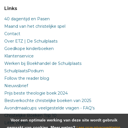
Links
40 dagentijd en Pasen
Maand van het christelijke spel
Contact
Over ETZ | De Schuilplaats
Goedkope kinderboeken
Klantenservice
Werken bij Boekhandel de Schuilplaats
SchuilplaatsPodium
Follow the reader blog
Nieuwsbrief
Prijs beste theologie boek 2024
Bestverkochte christelijke boeken van 2025
Avondmaalcups: veelgestelde vragen - FAQ's
Christelijke Boeken Top 10
Voor een optimale werking van deze site wordt gebruik
Little Dutch
gemaakt van cookies. Meer weten?
Lees onze privacyverklaring.