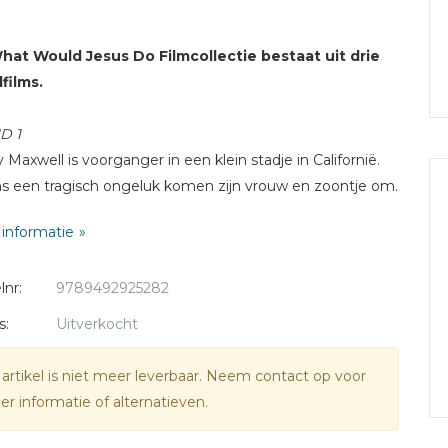
hat Would Jesus Do Filmcollectie bestaat uit drie
films.
D 1
 Maxwell is voorganger in een klein stadje in Californië.
ns een tragisch ongeluk komen zijn vrouw en zoontje om.
 is gebroken en tot overmaat van ramp wil een
informatie
ieuze politicus een casino bouwen op de plaats van de
 Lukt het Henry zijn kerk te redden?
lnr:
9789492925282
 2 - De Houtsnijder
s:
Uitverkocht
ew is een onrustige tiener uit een gebroken gezin. Als
e kerk vernielt, wordt hij op heterdaad betrapt en
 artikel is niet meer leverbaar. Neem contact op voor
ngen de schade eigenhandig te repareren. Het brengt
r informatie of alternatieven.
n contact met kluizenaar Ernest, die bepaald niet op
ew zit te wachten.