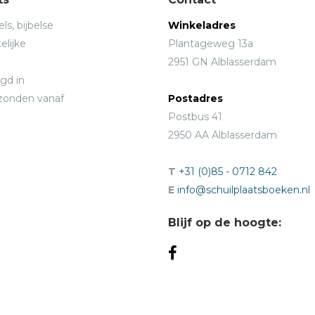
ls, bijbelse
Winkeladres
elijke
Plantageweg 13a
2951 GN Alblasserdam
gd in
rzonden vanaf
Postadres
Postbus 41
2950 AA Alblasserdam
T
+31 (0)85 - 0712 842
E
info@schuilplaatsboeken.nl
Blijf op de hoogte: