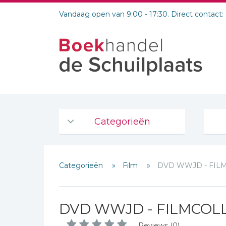
Vandaag open van 9:00 - 17:30. Direct contact:
Categorieën
Agenda's en kalenders
Categorieën
Film
DVD WWJD - FILM
De Bijbel
Bijbelse Dagboeken 2026
Bijbelse dagboeken
Schrijf hieronder je review!
DVD WWJD - FILMCOLL
Bijbelstudie groepen
Sterren
Reviews (0)