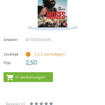
* = verplicht
Artikelnr:
8713053001475
2 a 3 werkdagen
Levertijd:
2,50
Prijs:
In winkelwagen
Reviews (0)