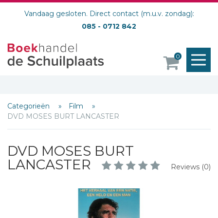
Vandaag gesloten. Direct contact (m.u.v. zondag):
085 - 0712 842
M
0
Schrijf hieronder je review!
o
Sterren
Naam *
Categorieën
Film
DVD MOSES BURT LANCASTER
E-mail *
Titel *
DVD MOSES BURT
Bericht *
LANCASTER
Reviews (0)