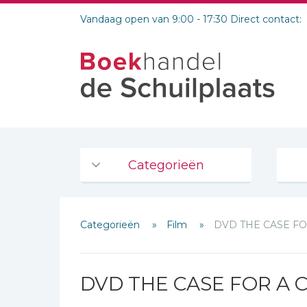
Vandaag open van 9:00 - 17:30 Direct contact:
Categorieën
Agenda's en kalenders
Categorieën
Film
DVD THE CASE F
De Bijbel
Bijbelse Dagboeken 2026
Schrijf hieronder je review!
Bijbelse dagboeken
DVD THE CASE FOR A 
Bijbelstudie groepen
Sterren