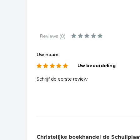
Kinderbijbels
The C
Muziekboeken
for F
Bladmuziek
Lee S
ident
Management &
Reviews (0)
Leiderschap
besta
'bewi
Politiek
Uw naam
gebas
Regio | Alblasserwaard
uitge
Uw beoordeling
Romans
Schrijf de eerste review
Toeristische kaarten en
gidsen
Taalstudie
Wenskaarten
Christelijke boekhandel de Schuilplaa