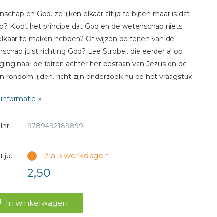
schap en God. ze lijken elkaar altijd te bijten maar is dat
o? Klopt het principe dat God en de wetenschap niets
lkaar te maken hebben? Of wijzen de feiten van de
schap juist richting God? Lee Strobel. die eerder al op
ging naar de feiten achter het bestaan van Jezus én de
n rondom lijden. richt zijn onderzoek nu op het vraagstuk
e schepping. Op de voor hem karakteristieke manier
informatie
okt Strobel diverse topwetenschappers met vragen over
het ontstaan van de wereld. de complexiteit van het heelal
lnr:
9789492189899
 ontwikkeling van de aarde. Blijft zijn tijdens z'n
ejaren zorgvuldig opgebouwde 'geloof' in de
tietheorie overeind en is alles door toeval ontstaan? Of
2 a 3 werkdagen
ijd:
complexe materies als dna. de melkweg en het menselijk
2,50
tzijn toch het gevolg van de hand van een Schepper?
ns zijn onderzoek valt Strobel van de ene verbazing in de
e en wordt het steeds lastiger te blijven geloven in leven
In winkelwagen
er toeval is ontstaan.