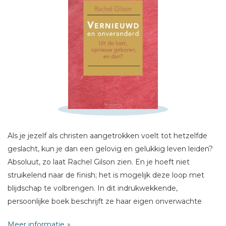
Schrijf hieronder je review!
Sterren
Naam *
E-mail *
Titel *
Als je jezelf als christen aangetrokken voelt tot hetzelfde
geslacht, kun je dan een gelovig en gelukkig leven leiden?
Bericht *
Absoluut, zo laat Rachel Gilson zien. En je hoeft niet
struikelend naar de finish; het is mogelijk deze loop met
blijdschap te volbrengen. In dit indrukwekkende,
persoonlijke boek beschrijft ze haar eigen onverwachte
levensreis. Als tiener kwam ze openlijk uit voor haar
Meer informatie