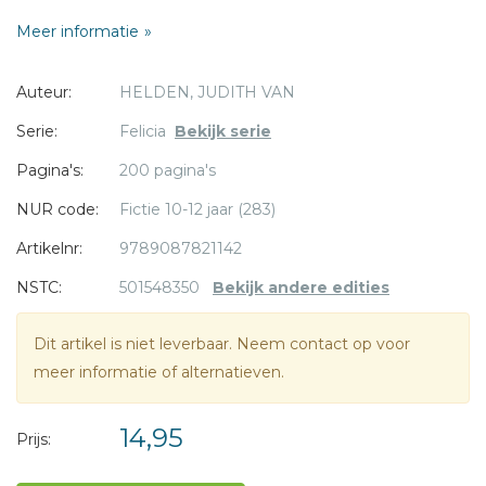
Myra. Hopelijk kan zijn mij redden!
Meer informatie
Super grappig leesboek van Judith van Helden vol
Auteur:
HELDEN, JUDITH VAN
illustraties van Iris Boter!
Serie:
Felicia
Bekijk serie
Ook verkrijgbaar:
Pagina's:
200 pagina's
* = verplicht
Felicia heeft altijd geluk
Felicia redt de dierentuin
NUR code:
Fictie 10-12 jaar (283)
Artikelnr:
9789087821142
NSTC:
501548350
Bekijk andere edities
Dit artikel is niet leverbaar. Neem contact op voor
meer informatie of alternatieven.
14,95
Prijs: