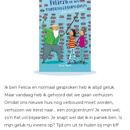
Schrijf hieronder je review!
Ik ben Felicia en normaal gesproken heb ik altijd geluk.
Sterren
Maar vandaag heb ik gehoord dat we gaan verhuizen.
Naam *
Omdat ons nieuwe huis nog verbouwd moet worden,
verhuizen we eerst naar... een zorgcentrum! Je weet wel,
E-mail *
zo'n flat vol bejaarden. Je snapt wel dat ik in paniek ben. Is
Titel *
mijn geluk nu ineens op? Tijd om uit te huilen bij mijn bff
Bericht *