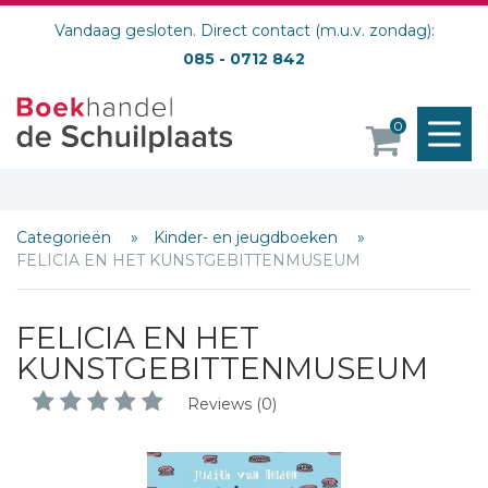
Vandaag gesloten. Direct contact (m.u.v. zondag):
085 - 0712 842
M
0
o
Categorieën
Kinder- en jeugdboeken
FELICIA EN HET KUNSTGEBITTENMUSEUM
FELICIA EN HET
KUNSTGEBITTENMUSEUM
Reviews (0)