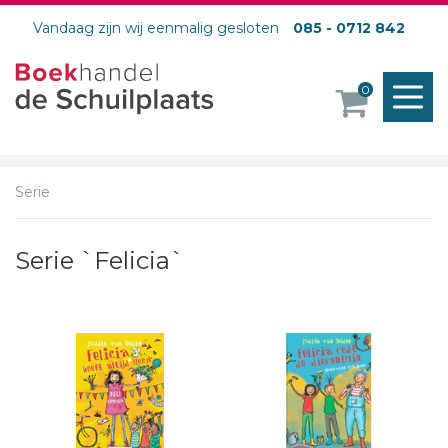
Vandaag zijn wij eenmalig gesloten
085 - 0712 842
M
0
o
Serie
Serie `Felicia`