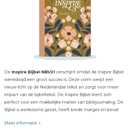
Schrijf hieronder je review!
Sterren
Naam *
De
Inspire Bijbel NBV21
verschijnt omdat de Inspire Bijbel
E-mail *
wereldwijd een groot succes is. Deze vorm werpt een
Titel *
nieuw licht op de Nederlandse tekst en zorgt voor meer
Bericht *
impact van de bijbeltekst. De Inspire Bijbel leent zich
perfect voor een makkelijke manier van biblejournaling. De
Bijbel is eenkoloms gezet, heeft brede marges en bevat
ruim 400 bijbelteksten in handlettering. De bijbelteksten in
Meer informatie
handlettering zijn in het Engels en zo gemaakt dat je ze