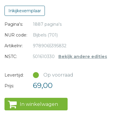
kunt inkleuren. De brede marges zijn geschikt voor
aantekeningen, illustraties en handlettering.
Inkijkexemplaar
* = verplicht
Pagina's:
1887 pagina's
NBV21
Eenkoloms Bijbel
NUR code:
Bijbels (701)
Afmeting: 15 x 21.5 cm
Artikelnr:
9789065395832
Afwerking: paperback
NSTC:
501610330
Bekijk andere edities
Brede marges voor aantekeningen e.d.
Op voorraad
Levertijd:
69,00
Prijs:
In winkelwagen