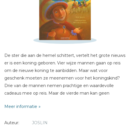
Schrijf hieronder je review!
Sterren
Naam *
E-mail *
Titel *
De ster die aan de hemel schittert, vertelt het grote nieuws
Bericht *
er is een koning geboren. Vier wijze mannen gaan op reis
om de nieuwe koning te aanbidden. Maar wat voor
geschenk moeten ze meenemen voor het koningskind?
Drie van de mannen nemen prachtige en waardevolle
cadeaus mee op reis. Maar de vierde man kan geen
geschenk vinden dat goed genoeg is voor de grote
* = verplicht
Meer informatie
koning...
Auteur:
JOSLIN