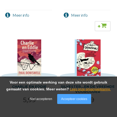
+
Voor een optimale werking van deze site wordt gebruik
CHARLIE EN EDDIE
SILVESTER...EN DE VREEMDE
gemaakt van cookies. Meer weten?
Lees onze privacyverklaring.
VOOROUDER
5,99
9,99
Niet accepteren
Accepteer cookies