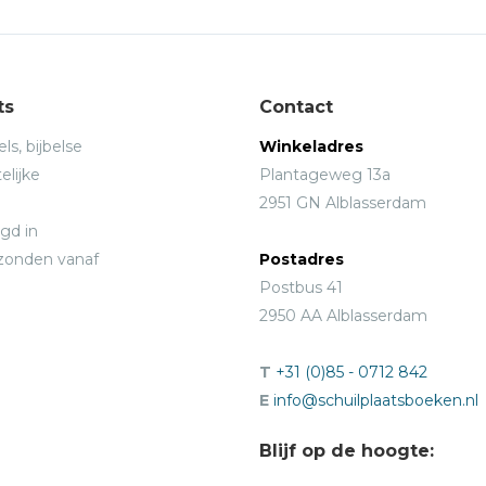
ts
Contact
ls, bijbelse
Winkeladres
elijke
Plantageweg 13a
2951 GN Alblasserdam
gd in
rzonden vanaf
Postadres
Postbus 41
2950 AA Alblasserdam
T
+31 (0)85 - 0712 842
E
info@schuilplaatsboeken.nl
Blijf op de hoogte: