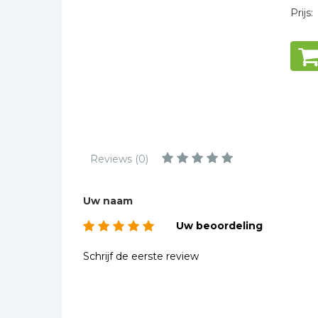
Kinderbijbels
Prijs:
op de
Muziekboeken
Bladmuziek
Gesch
Management &
Leiderschap
Politiek
Regio | Alblasserwaard
Romans
Reviews (0)
Toeristische kaarten en
gidsen
Uw naam
Taalstudie
Uw beoordeling
Wenskaarten
Schrijf de eerste review