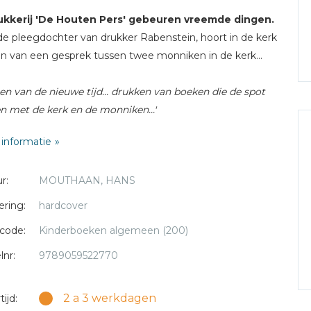
rukkerij 'De Houten Pers' gebeuren vreemde dingen.
 de pleegdochter van drukker Rabenstein, hoort in de kerk
en van een gesprek tussen twee monniken in de kerk...
en van de nieuwe tijd... drukken van boeken die de spot
en met de kerk en de monniken...'
informatie
eeft dat te betekenen? Waarom lijkt de ene monnik van
te schrikken wanneer ze zich omdraait?
r:
MOUTHAAN, HANS
en Konrad, de twee zoons van de drukker, ontdekken nog
vreemds. Hoe komt het dat het drukwerk voor de
ering:
hardcover
rde monnik, doctor Martinus, steeds weer fout gaat? Ze
code:
Kinderboeken algemeen (200)
samen op onderzoek uit...
lnr:
9789059522770
boek
'Het geheim van de loden letters'
speelt zich af
 tijd dat doctor Martinus Luther op 31 oktober 1517 zijn
2 a 3 werkdagen
ijd:
nnegentig stellingen tegen de aflaathandel vastspijkerde