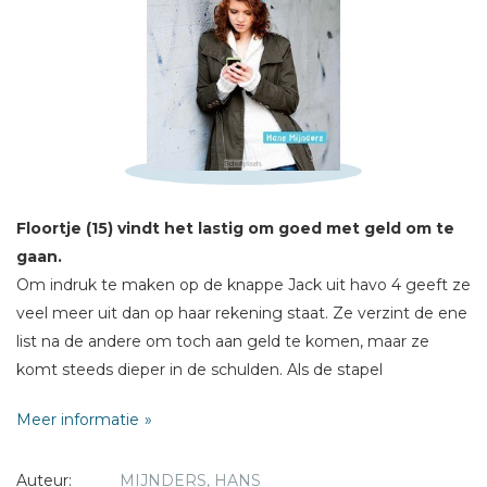
Schrijf hieronder je review!
Sterren
Naam *
E-mail *
Floortje (15) vindt het lastig om goed met geld om te
Titel *
gaan.
Bericht *
Om indruk te maken op de knappe Jack uit havo 4 geeft ze
veel meer uit dan op haar rekening staat. Ze verzint de ene
list na de andere om toch aan geld te komen, maar ze
komt steeds dieper in de schulden. Als de stapel
aanmaningen blijft groeien, raakt Floortje helemaal in
Meer informatie
paniek...
* = verplicht
Auteur:
MIJNDERS, HANS
Geschikt voor tieners van 13-15 jaar