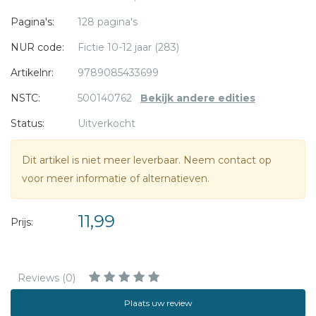
Pagina's:
128 pagina's
Hans Mijnders is directeur van een basisschool in
NUR code:
Fictie 10-12 jaar (283)
Ridderkerk. zijn boeken worden graag gelezen door tieners
van 10-14 jaar. Mijnders won meerdere keren de
Artikelnr:
9789085433699
publieksprijs.
NSTC:
500140762
Bekijk andere edities
Status:
Uitverkocht
Dit artikel is niet meer leverbaar. Neem contact op
voor meer informatie of alternatieven.
11,99
Prijs:
Reviews (0)
Plaats uw review