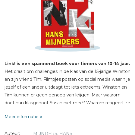
Schrijf hieronder je review!
Sterren
Naam *
E-mail *
Link! is een spannend boek voor tieners van 10-14 jaar.
Titel *
Het draait om challenges in de klas van de 15-jarige Winston
Bericht *
en zijn vriend Tim. Filmpjes posten op social media waarin je
jezelf of een ander uitdaagt tot iets extreems. Winston en
Tim kunnen er geen genoeg van krijgen. Maar waarom
doet hun klasgenoot Susan niet mee? Waarom reageert ze
zo fel als ze weer een nieuwe challenge hebben bedacht?
Meer informatie
Als de challenges van Winston steeds gevaarlijker worden,
probeert Tim hem te stoppen. Maar Winston laat zich door
* = verplicht
Auteur:
MIJNDERS, HANS
niets en niemand tegenhouden...