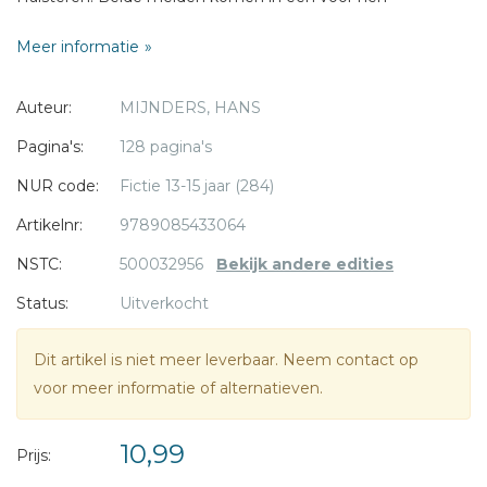
onbekende wereld terecht, waarin ze worden uitgedaagd
Meer informatie
hun vooroordelen opzij te zetten. Maar dat verloopt niet
zonder problemen...
* = verplicht
Auteur:
MIJNDERS, HANS
Geschikt voor de leeftijd 10-14 jaar
Pagina's:
128 pagina's
NUR code:
Fictie 13-15 jaar (284)
Hans Mijnders is directeur van een basisschool in
Ridderkerk. In zijn boeken schrijft hij graag over actuele
Artikelnr:
9789085433064
thema's als omgaan met geld, pesten en groepsdruk. Hij
NSTC:
500032956
Bekijk andere edities
won jaren achter elkaar de publieksprijs voor het christelijke
Status:
Uitverkocht
kinderboek.
Dit artikel is niet meer leverbaar. Neem contact op
voor meer informatie of alternatieven.
10,99
Prijs: