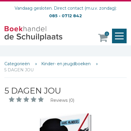
Vandaag gesloten. Direct contact (m.u.v. zondag):
085 - 0712 842
M
0
o
Categorieën
Kinder- en jeugdboeken
5 DAGEN JOU
5 DAGEN JOU
Reviews (0)