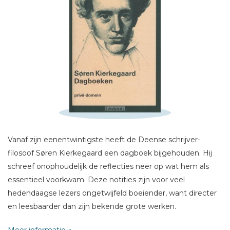
Schrijf hieronder je review!
Sterren
Vanaf zijn eenentwintigste heeft de Deense schrijver-
Naam *
filosoof Søren Kierkegaard een dagboek bijgehouden. Hij
E-mail *
schreef onophoudelijk de reflecties neer op wat hem als
Titel *
essentieel voorkwam. Deze notities zijn voor veel
Bericht *
hedendaagse lezers ongetwijfeld boeiender, want directer
en leesbaarder dan zijn bekende grote werken.