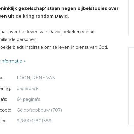
oninklijk gezelschap' staan negen bijbelstudies over
en uit de kring rondom David.
aat over het leven van David, bekeken vanuit
hillende personen.
oekje biedt inspiratie om te leven in dienst van God.
ikt voor kringgebruik en persoonlijke bijbelstudie.
informatie
René van Loon
(1966) is predikant in de Protestantse
r:
LOON, RENE VAN
in Nederland. Hij is sinds 2013 verbonden aan de
ormde wijkgemeente De Samaritaan te Rotterdam-
ering:
paperback
rum.
a's:
64 pagina's
code:
Geloofsopbouw (707)
lnr:
9789033801389