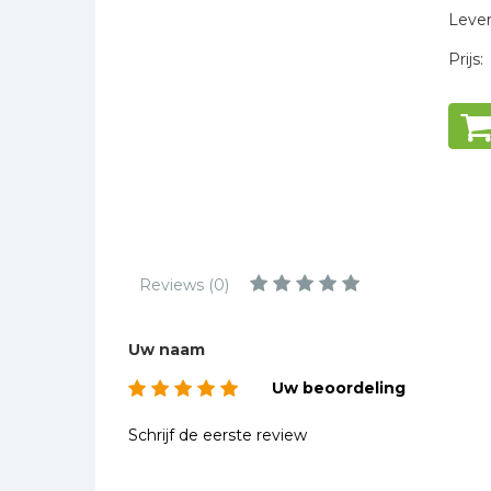
Kinderbijbels
Levert
Muziekboeken
Prijs:
Bladmuziek
Management &
Leiderschap
Politiek
Regio | Alblasserwaard
Romans
Toeristische kaarten en
Reviews (0)
gidsen
Taalstudie
Uw naam
Wenskaarten
Uw beoordeling
Schrijf de eerste review