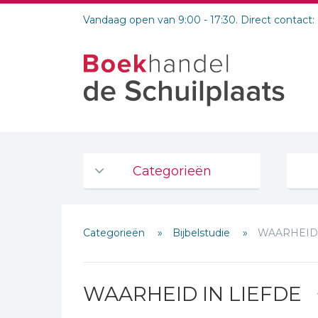
Vandaag open van 9:00 - 17:30. Direct contact:
Categorieën
Agenda's en kalenders
Categorieën
Bijbelstudie
WAARHEID 
De Bijbel
Bijbelse Dagboeken 2026
Bijbelse dagboeken
WAARHEID IN LIEFDE
Bijbelstudie groepen