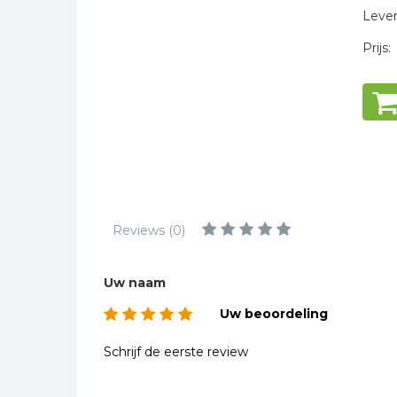
Kinderbijbels
Levert
Muziekboeken
Prijs:
Bladmuziek
Management &
Leiderschap
Politiek
Regio | Alblasserwaard
Romans
Toeristische kaarten en
Reviews (0)
gidsen
Taalstudie
Uw naam
Wenskaarten
Uw beoordeling
Schrijf de eerste review