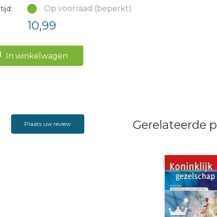
Op voorraad (beperkt)
ijd:
10,99
In winkelwagen
Gerelateerde 
Plaats uw review