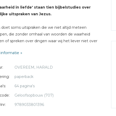
aarheid in liefde' staan tien bijbelstudies over
ijke uitspraken van Jezus.
 doet soms uitspraken die we niet altijd meteen
jpen, die zonder omhaal van woorden de waarheid
n of spreken over dingen waar wij het liever niet over
n. Niet om het ons onnodig moeilijk te maken, maar uit
informatie
e om ons in de ruimte van zijn genade te zetten.
r:
OVEREEM, HARALD
oekje biedt een uitdaging om je te verdiepen in Jezus'
en en in wat het betekent om Hem te volgen.
ering:
paperback
ikt voor kringgebruik en persoonlijke bijbelstudie.
a's:
64 pagina's
Harald Overeem
werkte jarenlang als docent en mentor
code:
Geloofsopbouw (707)
ijbelschool de Wittenberg in Zeist. Sinds 2010 is hij
lnr:
9789033801396
kant in de protestantse gemeente te Boskoop.