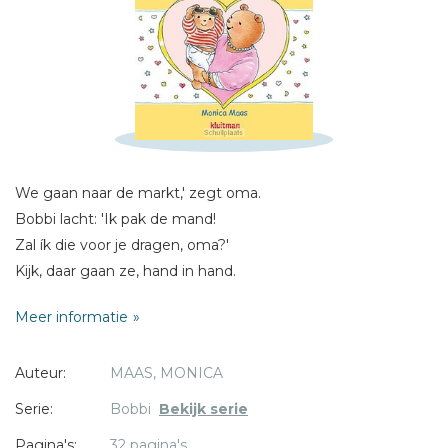
Schrijf hieronder je review!
Sterren
Naam *
E-mail *
Titel *
We gaan naar de markt,' zegt oma.
Bericht *
Bobbi lacht: 'Ik pak de mand!
Zal ík die voor je dragen, oma?'
Kijk, daar gaan ze, hand in hand.
Meer informatie
* = verplicht
Auteur:
MAAS, MONICA
Serie:
Bobbi
Bekijk serie
Pagina's:
32 pagina's