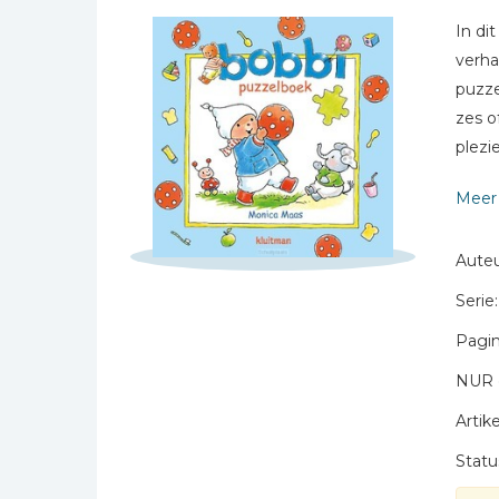
Bibles Foreign
In di
Languages
verha
Bijbelstudie
puzze
Geloof, duurzaamheid
zes o
en mileu
plezi
Schrijf hieronder je review!
Benodigdheden voor
kerken
Meer 
Sterren
Christelijke spellen
Naam *
Christelijke stripboeken
Auteu
E-mail *
Eten en koken
Serie:
Titel *
Evangelisatiemateriaal
Pagin
Bericht *
Geschiedenis
NUR 
Israël / Jodendom
Artike
Kinder- en jeugdboeken
Statu
Engelse kinderboeken