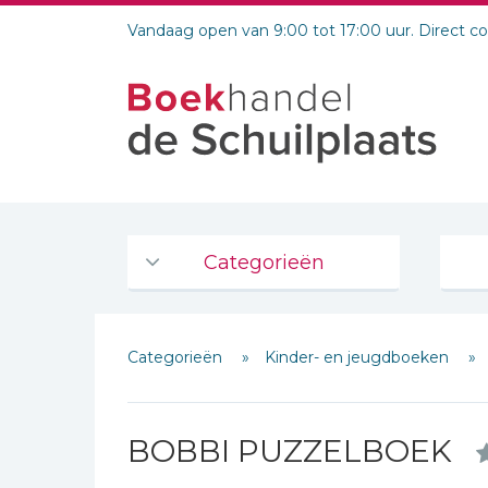
Vandaag open van 9:00 tot 17:00 uur. Direct c
Categorieën
Agenda's en kalenders
Categorieën
Kinder- en jeugdboeken
De Bijbel
Bijbelse Dagboeken 2026
Bijbelse dagboeken
BOBBI PUZZELBOEK
Bijbelstudie groepen