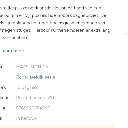
t vrolijke puzzelboek ontdek je aan de hand van een
al op rijm en vijf puzzels hoe Bobbi's dag eruitziet. De
ls zijn oplopend in moeilijkheidsgraad en hebben vier,
f negen stukjes. Hierdoor kunnen kinderen er extra lang
er van hebben
informatie
r:
MAAS, MONICA
Bobbi
Bekijk serie
a's:
10 pagina's
code:
Peuterboeken (271)
lnr:
9789020684896
s:
In herdruk