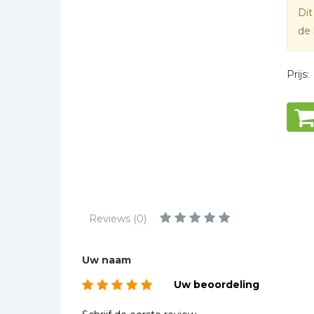
Kinderbijbels
Dit
* = verplicht
Muziekboeken
de 
Bladmuziek
Management &
Prijs:
Leiderschap
Politiek
Regio | Alblasserwaard
Romans
Toeristische kaarten en
gidsen
Taalstudie
Reviews (0)
Wenskaarten
Uw naam
Uw beoordeling