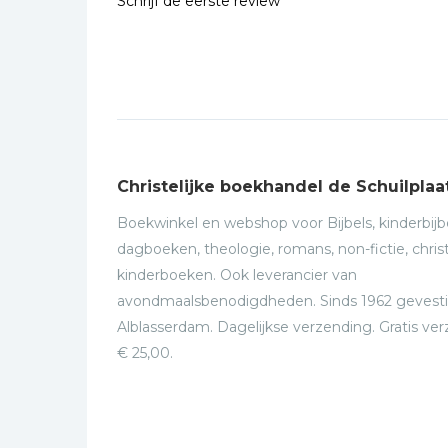
Schrijf de eerste review
Christelijke boekhandel de Schuilplaa
Boekwinkel en webshop voor Bijbels, kinderbijbe
dagboeken, theologie, romans, non-fictie, christ
kinderboeken. Ook leverancier van
avondmaalsbenodigdheden. Sinds 1962 gevesti
Alblasserdam. Dagelijkse verzending. Gratis ve
€ 25,00.