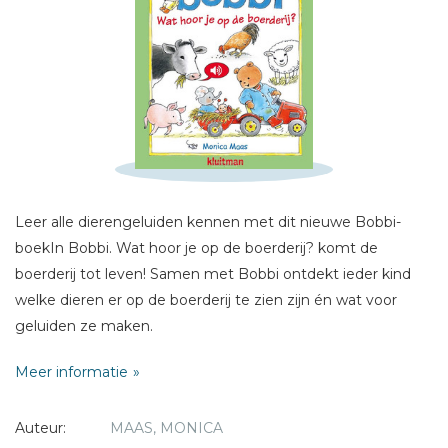
Schrijf hieronder je review!
Sterren
Naam *
E-mail *
Leer alle dierengeluiden kennen met dit nieuwe Bobbi-
Titel *
boekIn Bobbi. Wat hoor je op de boerderij? komt de
boerderij tot leven! Samen met Bobbi ontdekt ieder kind
Bericht *
welke dieren er op de boerderij te zien zijn én wat voor
geluiden ze maken.
Meer informatie
Auteur:
MAAS, MONICA
* = verplicht