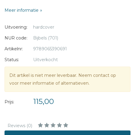
Uitvoering - goud op snee, rits
Meer informatie
Kleur band - zwart
Formaat - 11 x 18 cm
Uitvoering:
hardcover
NUR code:
Bijbels (701)
Artikelnr:
9789065390691
Status:
Uitverkocht
Dit artikel is niet meer leverbaar. Neem contact op
voor meer informatie of alternatieven.
115,00
Prijs:
Reviews (0)