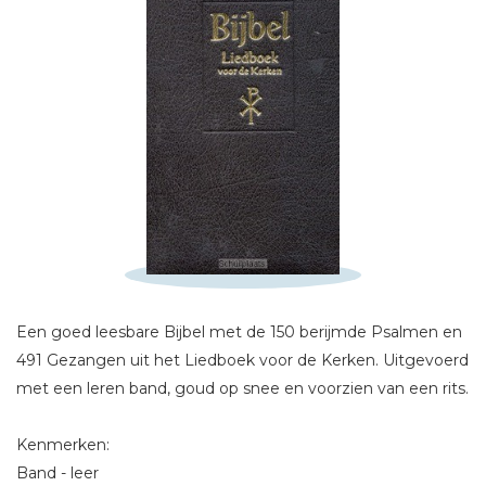
Schrijf hieronder je review!
Sterren
Naam *
E-mail *
Titel *
Bericht *
Een goed leesbare Bijbel met de 150 berijmde Psalmen en
491 Gezangen uit het Liedboek voor de Kerken. Uitgevoerd
met een leren band, goud op snee en voorzien van een rits.
Kenmerken:
Band - leer
* = verplicht