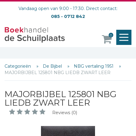
Vandaag open van 9:00 - 17:30. Direct contact:
085 - 0712 842
M
0
o
Categorieën
De Bijbel
NBG vertaling 1951
MAJORBIJBEL 125801 NBG LIEDB ZWART LEER
MAJORBIJBEL 125801 NBG
LIEDB ZWART LEER
Reviews (0)