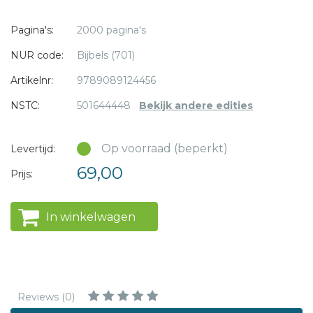
* = verplicht
prettig in de hand, terwijl de beschermende koker ervoor
Pagina's:
2000 pagina's
zorgt dat hij mooi blijft.
NUR code:
Bijbels (701)
Deze handbijbel is ook verkrijgbaar
zonder
Artikelnr:
9789089124456
deuterocanonieke boeken
.
NSTC:
501644448
Bekijk andere edities
Kleur: petrol
Afmeting: 12 x 18
Op voorraad (beperkt)
Levertijd:
Omslag: kunstleer
69,00
Prijs:
Koker: ja
Afwerking: gebonden
In winkelwagen
Reviews (0)