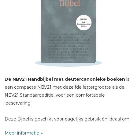
Schrijf hieronder je review!
Sterren
Naam *
E-mail *
Titel *
De NBV21 Handbijbel met deutercanonieke boeken
is
een compacte NBV21 met dezelfde lettergrootte als de
Bericht *
NBV21 Standaardeditie, voor een comfortabele
leeservaring.
Deze Bijbel is geschikt voor dagelijks gebruik én ideaal om
mee te nemen naar de kerk of Bijbelstudie. Dankzij het
Meer informatie
handzame formaat en de soepele omslag ligt deze Bijbel