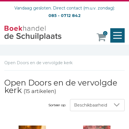
Vandaag gesloten. Direct contact (m.u.v. zondag):
085 - 0712 842
M
0
o
Open Doors en de vervolgde kerk
Open Doors en de vervolgde
kerk
(15 artikelen)
Beschikbaarheid
Sorteer op: