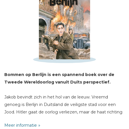
Schrijf hieronder je review!
Sterren
Naam *
E-mail *
Titel *
Bommen op Berlijn is een spannend boek over de
Bericht *
Tweede Wereldoorlog vanuit Duits perspectief.
Jakob bevindt zich in het hol van de leeuw. Vreemd
genoeg is Berlijn in Duitsland de veiligste stad voor een
Jood. Hitler gaat de oorlog verliezen, maar de haat richting
Joden blijft nog altijd groot. Jakob verblijft daarom op
* = verplicht
Meer informatie
verschillende onderduikadressen. Maar als de