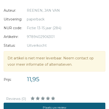
bombardementen op Berlijn de stad in een ruïne
Auteur:
REENEN, JAN VAN
veranderen, kan hij niet anders dan als zwerver overleven.
Totdat hij in een schuilkelder belandt en daar een
Uitvoering:
paperback
schokkende ontmoeting heeft...Wordt dit zijn einde?
NUR code:
Fictie 13-15 jaar (284)
Bommen op Berlijn
is het vervolg op
Drie Duitse vrienden
,
Artikelnr:
9789402906301
maar kan ook zonder voorkennis gelezen worden.
Status:
Uitverkocht
Voor kinderen vanaf 12 jaar.
Dit artikel is niet meer leverbaar. Neem contact op
voor meer informatie of alternatieven.
Jan van Reenen
schreef meer dan twintig romans en
jeugdboeken. Geschiedenis heeft zijn bijzondere interesse.
11,95
Prijs:
Reviews (0)
Plaats uw review