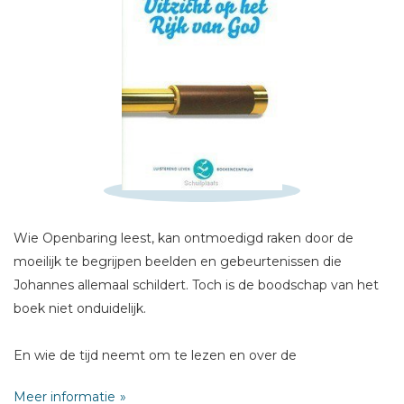
Schrijf hieronder je review!
Wie Openbaring leest, kan ontmoedigd raken door de
Sterren
moeilijk te begrijpen beelden en gebeurtenissen die
Naam *
Johannes allemaal schildert. Toch is de boodschap van het
E-mail *
boek niet onduidelijk.
Titel *
En wie de tijd neemt om te lezen en over de
Bericht *
raadselachtige details heen wil stappen, zal meer en meer
Meer informatie
gaan begrijpen van Openbaring.