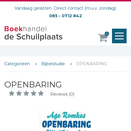
Vandaag gesloten. Direct contact (m.u.v. zondag):
085 - 0712 842
M
0
o
Categorieën
Bijbelstudie
OPENBARING
OPENBARING
Reviews (0)