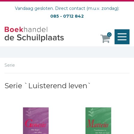
Vandaag gesloten. Direct contact (m.u.v. zondag):
085 - 0712 842
M
0
o
Serie
Serie `Luisterend leven`