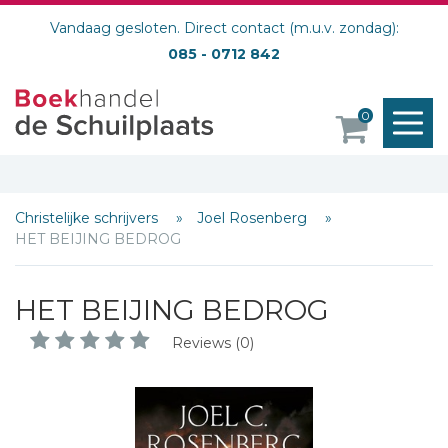
Vandaag gesloten. Direct contact (m.u.v. zondag):
085 - 0712 842
M
0
o
Christelijke schrijvers
Joel Rosenberg
HET BEIJING BEDROG
HET BEIJING BEDROG
Reviews (0)