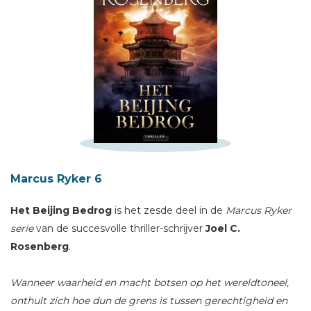
Marcus Ryker 6
Schrijf hieronder je review!
Het Beijing Bedrog
is het zesde deel in de
Marcus Ryker
Sterren
serie
van de succesvolle thriller-schrijver
Joel C.
Naam *
Rosenberg
.
E-mail *
Wanneer waarheid en macht botsen op het wereldtoneel,
Titel *
onthult zich hoe dun de grens is tussen gerechtigheid en
Bericht *