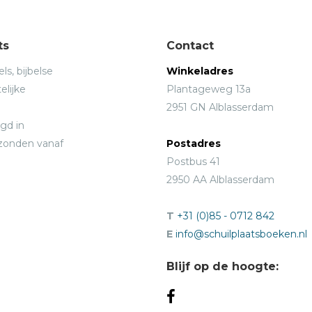
ts
Contact
ls, bijbelse
Winkeladres
elijke
Plantageweg 13a
2951 GN Alblasserdam
gd in
rzonden vanaf
Postadres
Postbus 41
2950 AA Alblasserdam
T
+31 (0)85 - 0712 842
E
info@schuilplaatsboeken.nl
Blijf op de hoogte: