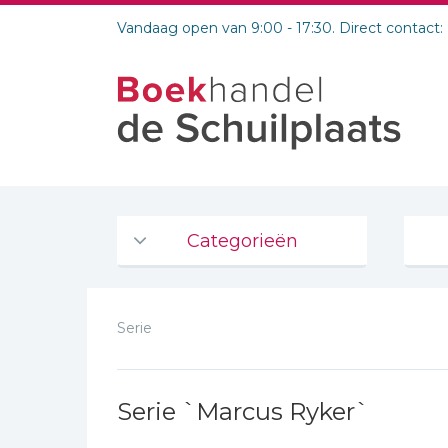
Vandaag open van 9:00 - 17:30. Direct contact:
Categorieën
Agenda's en kalenders
Serie
De Bijbel
Bijbelse Dagboeken 2026
Bijbelse dagboeken
Serie `Marcus Ryker`
Bijbelstudie groepen