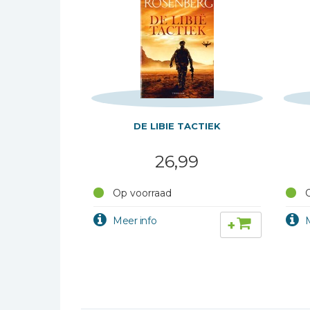
Kinderbijbels
Muziekboeken
Bladmuziek
Management &
Leiderschap
Politiek
DE LIBIE TACTIEK
Regio | Alblasserwaard
Romans
26,99
Toeristische kaarten en
gidsen
Op voorraad
O
Taalstudie
+
Wenskaarten