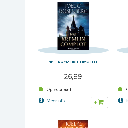
Bibles Foreign
Languages
Bijbelstudie
Geloof, duurzaamheid
en mileu
Benodigdheden voor
kerken
Christelijke spellen
HET KREMLIN COMPLOT
Christelijke stripboeken
26,99
Eten en koken
Evangelisatiemateriaal
Op voorraad
O
Geschiedenis
+
Israël / Jodendom
Kinder- en jeugdboeken
Engelse kinderboeken