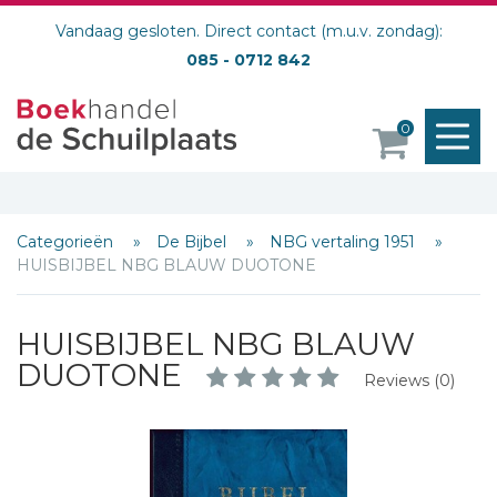
Vandaag gesloten. Direct contact (m.u.v. zondag):
085 - 0712 842
M
0
o
Categorieën
De Bijbel
NBG vertaling 1951
HUISBIJBEL NBG BLAUW DUOTONE
HUISBIJBEL NBG BLAUW
DUOTONE
Reviews (0)