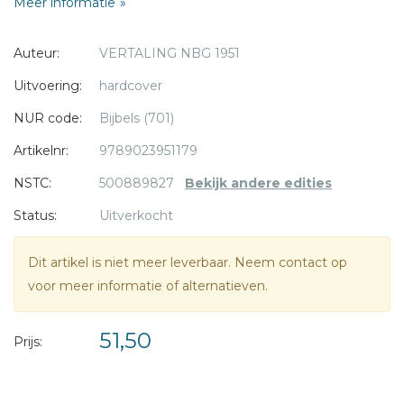
Meer informatie
In de loop der jaren groeide de NBG vertaling '51 uit tot een
breed gebruikte en geaccepteerde vertaling die in de
* = verplicht
Auteur:
VERTALING NBG 1951
breedte van de kerken werd gebruikt, met uitzondering
van de kerken van de gereformeerde gezindte.
Uitvoering:
hardcover
NUR code:
Bijbels (701)
- NBG Vertaling 1951
- Huisbijbel
Artikelnr:
9789023951179
- Duotone blauw / donkerblauw
NSTC:
500889827
Bekijk andere edities
- Geleverd in casette
Status:
Uitverkocht
- Stevige kaft
- Formaat incl. casette 15 x 22,5
Dit artikel is niet meer leverbaar. Neem contact op
voor meer informatie of alternatieven.
51,50
Prijs: