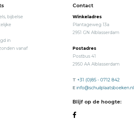
ts
Contact
ls, bijbelse
Winkeladres
elijke
Plantageweg 13a
2951 GN Alblasserdam
gd in
rzonden vanaf
Postadres
Postbus 41
2950 AA Alblasserdam
T
+31 (0)85 - 0712 842
E
info@schuilplaatsboeken.nl
Blijf op de hoogte: