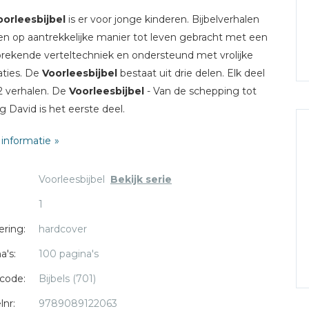
oorleesbijbel
is er voor jonge kinderen. Bijbelverhalen
n op aantrekkelijke manier tot leven gebracht met een
rekende verteltechniek en ondersteund met vrolijke
raties. De
Voorleesbijbel
bestaat uit drie delen. Elk deel
52 verhalen. De
Voorleesbijbel
- Van de schepping tot
g David is het eerste deel.
informatie
rieluik bestaat uit de volgende delen:
rleesbijbel deel 1: Van schepping tot Koning David
Voorleesbijbel
Bekijk serie
rleesbijbel deel 2: Van David tot de barmhartige
itaan
1
rleesbijbel deel 3: Van het verlorenschaap tot Paulus
ering:
hardcover
orleesbijbel is geschikt voor kinderen van 4 t/m 7 jaar.
a's:
100 pagina's
code:
Bijbels (701)
lnr:
9789089122063