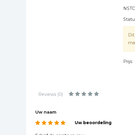
Kinderbijbels
NSTC
* = verplicht
Muziekboeken
Statu
Bladmuziek
Management &
Dit
Leiderschap
mee
Politiek
Regio | Alblasserwaard
Prijs:
Romans
Toeristische kaarten en
gidsen
Taalstudie
Reviews (0)
Wenskaarten
Uw naam
Uw beoordeling