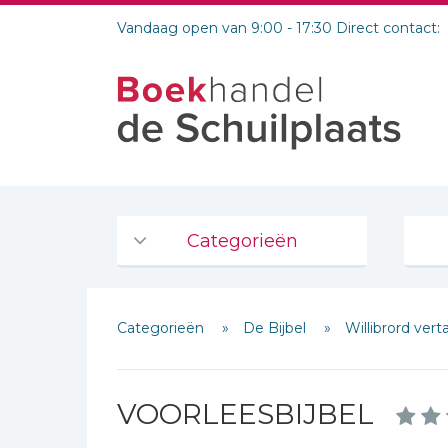
Vandaag open van 9:00 - 17:30 Direct contact:
Categorieën
Agenda's en kalenders
Categorieën
De Bijbel
Willibrord vert
De Bijbel
Bijbelse Dagboeken 2026
Bijbelse dagboeken
VOORLEESBIJBEL
Bijbelstudie groepen